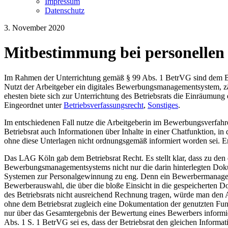
Impressum
Datenschutz
3. November 2020
Mitbestimmung bei personelle
Im Rahmen der Unterrichtung gemäß § 99 Abs. 1 BetrVG sind dem Betr
Nutzt der Arbeitgeber ein digitales Bewerbungsmanagementsystem, z
ehesten biete sich zur Unterrichtung des Betriebsrats die Einräumun
Eingeordnet unter
Betriebsverfassungsrecht
,
Sonstiges
.
Im entschiedenen Fall nutze die Arbeitgeberin im Bewerbungsverfah
Betriebsrat auch Informationen über Inhalte in einer Chatfunktion, 
ohne diese Unterlagen nicht ordnungsgemäß informiert worden sei. Er
Das LAG Köln gab dem Betriebsrat Recht. Es stellt klar, dass zu de
Bewerbungsmanagementsystems nicht nur die darin hinterlegten Dokum
Systemen zur Personalgewinnung zu eng. Denn ein Bewerbermanageme
Bewerberauswahl, die über die bloße Einsicht in die gespeicherten
des Betriebsrats nicht ausreichend Rechnung tragen, würde man den A
ohne dem Betriebsrat zugleich eine Dokumentation der genutzten Funk
nur über das Gesamtergebnis der Bewertung eines Bewerbers informie
Abs. 1 S. 1 BetrVG sei es, dass der Betriebsrat den gleichen Informa