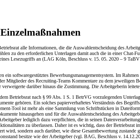
n Einzelmaßnahmen
iebsrat alle Informationen, die die Auswahlentscheidung des Arbeitge
ählen zu den erforderlichen Unterlagen damit auch die in einer Cha
g eines Lesezugriffs an (LAG Köln, Beschluss v. 15. 05. 2020 – 9 TaBV
ren ein softwaregestütztes Bewerbungsmanagementsystem. Im Rahmen d
in der Mitglieder des Recruiting-Teams Kommentare zu dem jeweiligen B
 verweigerte darüber hinaus die Zustimmung. Die Arbeitgeberin leitet
n dem Betriebsrat nach § 99 Abs. 1 S. 1 BetrVG vorzulegenden Unterlag
ente gehören. Ein solches papierverhaftetes Verständnis des Begriffs
nt-Tool ist mehr als eine Sammlung von Schriftstücken in Dateiform
 Dokumente hinausgehen und für die Auswahlentscheidung des Arbeitge
rbeitgeber lediglich dazu verpflichten, die in seinen Datenverarbeitu
tionalitäten zu überlassen. Daher ist es wichtig, dass der Betriebsrat
rt wird, sondern auch darüber, wie diese Gesamtbewertung zustande ge
tionsstand besitze wie der Arbeitgeber (vgl. BAG, Beschluss v. 14.12.