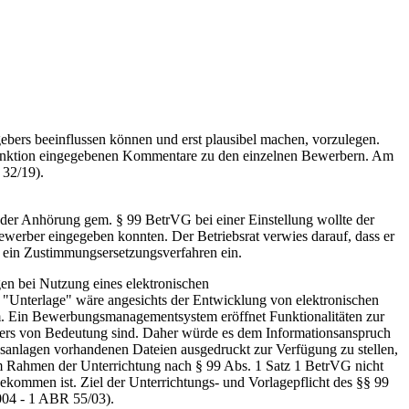
bers beeinflussen können und erst plausibel machen, vorzulegen.
t-Funktion eingegebenen Kommentare zu den einzelnen Bewerbern. Am
 32/19).
er Anhörung gem. § 99 BetrVG bei einer Einstellung wollte der
ewerber eingegeben konnten. Der Betriebsrat verwies darauf, dass er
e ein Zustimmungsersetzungsverfahren ein.
en bei Nutzung eines elektronischen
 "Unterlage" wäre angesichts der Entwicklung von elektronischen
. Ein Bewerbungsmanagementsystem eröffnet Funktionalitäten zur
bers von Bedeutung sind. Daher würde es dem Informationsanspruch
ngsanlagen vorhandenen Dateien ausgedruckt zur Verfügung zu stellen,
 im Rahmen der Unterrichtung nach § 99 Abs. 1 Satz 1 BetrVG nicht
kommen ist. Ziel der Unterrichtungs- und Vorlagepflicht des §§ 99
2004 - 1 ABR 55/03).