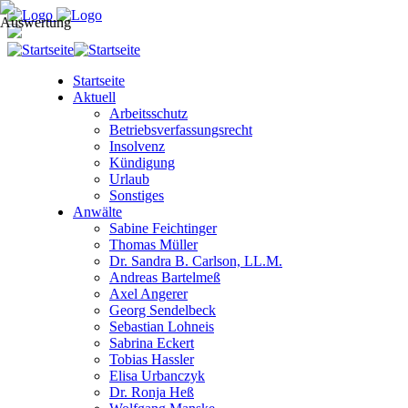
Startseite
Aktuell
Arbeitsschutz
Betriebsverfassungsrecht
Insolvenz
Kündigung
Urlaub
Sonstiges
Anwälte
Sabine Feichtinger
Thomas Müller
Dr. Sandra B. Carlson, LL.M.
Andreas Bartelmeß
Axel Angerer
Georg Sendelbeck
Sebastian Lohneis
Sabrina Eckert
Tobias Hassler
Elisa Urbanczyk
Dr. Ronja Heß