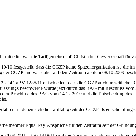
 mitteilte, war die Tarifgemeinschaft Christlicher Gewerkschaft für Ze
/10 festgestellt, dass die CGZP keine Spitzenorganisation ist, die im
ung der CGZP und war daher auf den Zeitraum ab dem 08.10.2009 besch
 24 TaBV 1285/11 entschieden, dass die CGZP auch im zeitlichen Gelt
ulassungs-beschwerde wurde jetzt durch das BAG mit Beschluss vom 
ch den Beschluss des BAG vom 14.12.2010 und die Entscheidung des L
ist.
hren, in denen sich die Tariffähigkeiti der CGZP als entschei-dungserh
eih-arbeitnehmer Equal Pay-Ansprüche für den Zeitraum seit der Grün
20.09.2011 - 7 Sa 1318/11 sind die Ansprüche auch noch nicht verjäh