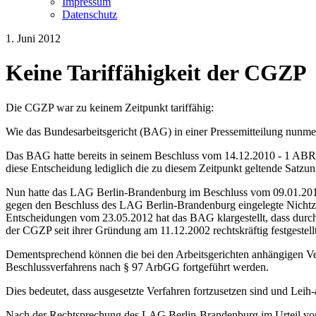
Impressum
Datenschutz
1. Juni 2012
Keine Tariffähigkeit der CGZP
Die CGZP war zu keinem Zeitpunkt tariffähig:
Wie das Bundesarbeitsgericht (BAG) in einer Pressemitteilung nunmehr
Das BAG hatte bereits in seinem Beschluss vom 14.12.2010 - 1 ABR 19
diese Entscheidung lediglich die zu diesem Zeitpunkt geltende Satz
Nun hatte das LAG Berlin-Brandenburg im Beschluss vom 09.01.2012 -
gegen den Beschluss des LAG Berlin-Brandenburg eingelegte Nichtz
Entscheidungen vom 23.05.2012 hat das BAG klargestellt, dass dur
der CGZP seit ihrer Gründung am 11.12.2002 rechtskräftig festgestellt 
Dementsprechend können die bei den Arbeitsgerichten anhängigen Verfa
Beschlussverfahrens nach § 97 ArbGG fortgeführt werden.
Dies bedeutet, dass ausgesetzte Verfahren fortzusetzen sind und L
Nach der Rechtsprechung des LAG Berlin-Brandenburg im Urteil vom 