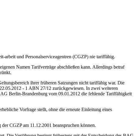
it-arbeit und Personalserviceagentren (CGZP) nie tariffähig.
 eigenen Namen Tarifverträge abschließen kann. Allerdings betraf
ränkt.
ungsbereich ihrer früheren Satzungen nicht tariffähig war. Die
22.05.2012 - 1 ABN 27/12 zurückgewiesen. In zwei weiteren
AG Berlin-Brandenburg vom 09.01.2012 die fehlende Tariffähigkeit
ebliche Vorfrage stellt, ohne die erneute Einleitung eines
dung der CGZP am 11.12.2001 beanspruchen können.
rt. Die Verjährung beginnt frühestens mit der Entscheidung des BAG