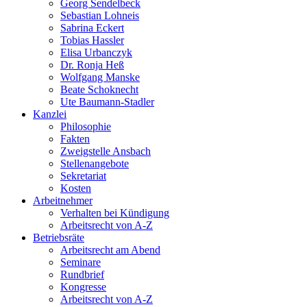
Georg Sendelbeck
Sebastian Lohneis
Sabrina Eckert
Tobias Hassler
Elisa Urbanczyk
Dr. Ronja Heß
Wolfgang Manske
Beate Schoknecht
Ute Baumann-Stadler
Kanzlei
Philosophie
Fakten
Zweigstelle Ansbach
Stellenangebote
Sekretariat
Kosten
Arbeitnehmer
Verhalten bei Kündigung
Arbeitsrecht von A-Z
Betriebsräte
Arbeitsrecht am Abend
Seminare
Rundbrief
Kongresse
Arbeitsrecht von A-Z