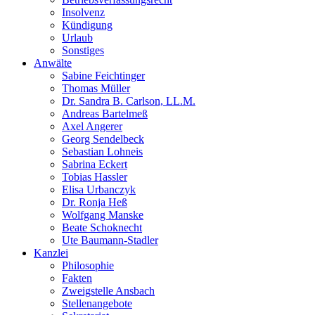
Insolvenz
Kündigung
Urlaub
Sonstiges
Anwälte
Sabine Feichtinger
Thomas Müller
Dr. Sandra B. Carlson, LL.M.
Andreas Bartelmeß
Axel Angerer
Georg Sendelbeck
Sebastian Lohneis
Sabrina Eckert
Tobias Hassler
Elisa Urbanczyk
Dr. Ronja Heß
Wolfgang Manske
Beate Schoknecht
Ute Baumann-Stadler
Kanzlei
Philosophie
Fakten
Zweigstelle Ansbach
Stellenangebote