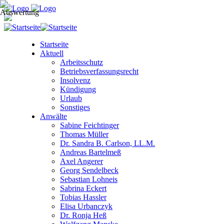
Startseite
Aktuell
Arbeitsschutz
Betriebsverfassungsrecht
Insolvenz
Kündigung
Urlaub
Sonstiges
Anwälte
Sabine Feichtinger
Thomas Müller
Dr. Sandra B. Carlson, LL.M.
Andreas Bartelmeß
Axel Angerer
Georg Sendelbeck
Sebastian Lohneis
Sabrina Eckert
Tobias Hassler
Elisa Urbanczyk
Dr. Ronja Heß