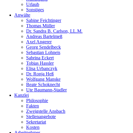
Urlaub
Sonstiges
Anwälte
Sabine Feichtinger
Thomas Müller
Dr. Sandra B. Carlson, LL.M.
Andreas Bartelmeß
Axel Angerer
Georg Sendelbeck
Sebastian Lohneis
Sabrina Eckert
Tobias Hassler
Elisa Urbanczyk
Dr. Ronja Heß
Wolfgang Manske
Beate Schoknecht
Ute Baumann-Stadler
Kanzlei
Philosophie
Fakten
Zweigstelle Ansbach
Stellenangebote
Sekretariat
Kosten
Arbeitnehmer