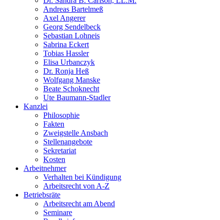
Dr. Sandra B. Carlson, LL.M.
Andreas Bartelmeß
Axel Angerer
Georg Sendelbeck
Sebastian Lohneis
Sabrina Eckert
Tobias Hassler
Elisa Urbanczyk
Dr. Ronja Heß
Wolfgang Manske
Beate Schoknecht
Ute Baumann-Stadler
Kanzlei
Philosophie
Fakten
Zweigstelle Ansbach
Stellenangebote
Sekretariat
Kosten
Arbeitnehmer
Verhalten bei Kündigung
Arbeitsrecht von A-Z
Betriebsräte
Arbeitsrecht am Abend
Seminare