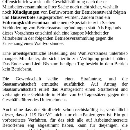
Offensichtlich war sich die Geschäftsführung nach dieser
Mitarbeiterversammlung ihrer Sache noch nicht sicher, weshalb
noch
Kündigungen
von Befürwortern der Betriebsratswahl folgten
und
Hausverbote
ausgesprochen wurden. Zudem fand ein
Führungskräfteseminar
mit einem »Spezialisten« in Sachen
Verhinderung von Betriebsratsneugründungen statt. Als Ergebnis
dieses Vorgehens entschied sich eine knappe Mehrheit der
Mitarbeiter in der folgenden Betriebsversammlung gegen die
Einsetzung eines Wahlvorstandes.
Eine arbeitsgerichtliche Bestellung des Wahlvorstandes unterblieb
mangels Mitarbeiter, die sich hierfür zur Verfügung gestellt hätten.
Das Ende vom Lied: Bis zum heutigen Tag besteht in dem Betrieb
kein Betriebsrat.
Die Gewerkschaft stellte einen Strafantrag, und die
Staatsanwaltschaft ermittelte ausführlich. Auf Antrag der
Staatsanwaltschaft erließ das Amtsgericht einen Strafbefehl und
verhängte eine Geldstrafe in Höhe von 60 Tagessätzen gegen den
Geschäftsführer des Unternehmens.
Auch ohne dass der Strafbefehl schon rechtskräftig ist, verdeutlicht
dieser, dass § 119 BetrVG nicht nur ein »Papiertiger« ist. Ein gut
vorbereitetes Verfahren, für das sich alle auf Arbeitnehmerseite
Betroffenen eng abgestimmt haben, kann für diejenigen, die