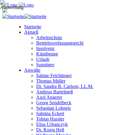
Startseite
Aktuell
Arbeitsschutz
Betriebsverfassungsrecht
Insolvenz
Kündigung
Urlaub
Sonstiges
Anwälte
Sabine Feichtinger
Thomas Müller
Dr. Sandra B. Carlson, LL.M.
Andreas Bartelmeß
Axel Angerer
Georg Sendelbeck
Sebastian Lohneis
Sabrina Eckert
Tobias Hassler
Elisa Urbanczyk
Dr. Ronja Heß