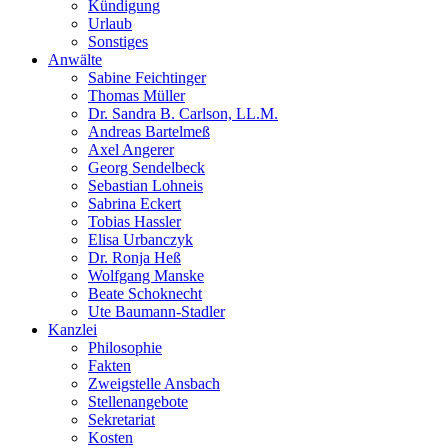
Kündigung
Urlaub
Sonstiges
Anwälte
Sabine Feichtinger
Thomas Müller
Dr. Sandra B. Carlson, LL.M.
Andreas Bartelmeß
Axel Angerer
Georg Sendelbeck
Sebastian Lohneis
Sabrina Eckert
Tobias Hassler
Elisa Urbanczyk
Dr. Ronja Heß
Wolfgang Manske
Beate Schoknecht
Ute Baumann-Stadler
Kanzlei
Philosophie
Fakten
Zweigstelle Ansbach
Stellenangebote
Sekretariat
Kosten