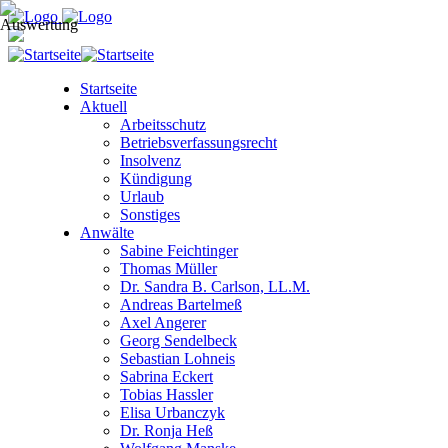
Startseite
Aktuell
Arbeitsschutz
Betriebsverfassungsrecht
Insolvenz
Kündigung
Urlaub
Sonstiges
Anwälte
Sabine Feichtinger
Thomas Müller
Dr. Sandra B. Carlson, LL.M.
Andreas Bartelmeß
Axel Angerer
Georg Sendelbeck
Sebastian Lohneis
Sabrina Eckert
Tobias Hassler
Elisa Urbanczyk
Dr. Ronja Heß