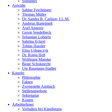
Sonstiges
Anwälte
Sabine Feichtinger
Thomas Müller
Dr. Sandra B. Carlson, LL.M.
Andreas Bartelmeß
Axel Angerer
Georg Sendelbeck
Sebastian Lohneis
Sabrina Eckert
Tobias Hassler
Elisa Urbanczyk
Dr. Ronja Heß
Wolfgang Manske
Beate Schoknecht
Ute Baumann-Stadler
Kanzlei
Philosophie
Fakten
Zweigstelle Ansbach
Stellenangebote
Sekretariat
Kosten
Arbeitnehmer
Verhalten bei Kündigung