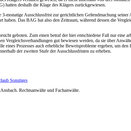
AG) hatten deshalb die Klage des Klägers zurückgewiesen.
 3-monatige Ausschlussfrist zur gerichtlichen Geltendmachung seiner 
hrt haben. Das BAG hat also den Zeitraum, während dessen die Verglei
icht geboten. Zum einen betraf der hier entschiedene Fall nur eine arbei
hen Vergleichsverhandlungen gut bewiesen werden, da sie über Anwälte 
alle eines Prozesses auch erhebliche Beweisprobleme ergeben, um den 
nnerhalb der zweiten Stufe der Ausschlussfristen zu erheben.
rlaub
Sonstiges
nsbach. Rechtsanwälte und Fachanwälte.