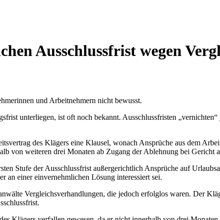
chen Ausschlussfrist wegen Verg
nehmerinnen und Arbeitnehmern nicht bewusst.
frist unterliegen, ist oft noch bekannt. Ausschlussfristen „vernichten“ 
svertrag des Klägers eine Klausel, wonach Ansprüche aus dem Arbeitsve
alb von weiteren drei Monaten ab Zugang der Ablehnung bei Gericht a
 ersten Stufe der Ausschlussfrist außergerichtlich Ansprüche auf Urla
 er an einer einvernehmlichen Lösung interessiert sei.
htsanwälte Vergleichsverhandlungen, die jedoch erfolglos waren. Der K
sschlussfrist.
s Klägers verfallen gewesen, da er nicht innerhalb von drei Monaten