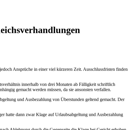
leichsverhandlungen
jedoch Ansprüche in einer viel kürzeren Zeit. Ausschlussfristen finden
rhältnis innerhalb von drei Monaten ab Fälligkeit schriftlich
nhängig gemacht werden müssen, da sie ansonsten verfallen.
ubsabgeltung und Ausbezahlung von Überstunden geltend gemacht. Der
läger hatte dann zwar Klage auf Urlaubsabgeltung und Ausbezahlung
 nach Ablehnung durch die Gegenseite die Klage bei Gericht erhoben