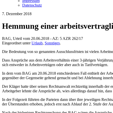
Impressum
Datenschutz
7. Dezember 2018
Hemmung einer arbeitsvertragli
BAG, Urteil vom 20.06.2018 - AZ: 5 AZR 262/17
Eingeordnet unter
Urlaub
,
Sonstiges
.
Die Bedeutung von so genannten Ausschlussfristen ist vielen Arbeit
Dass Ansprüche aus dem Arbeitsverhältnis einer 3-jährigen Verjährungs
sich entweder in Arbeitsverträgen oder aber auch in Tarifverträgen.
In dem vom BAG am 20.06.2018 entschiedenen Fall enthielt der Arbeit
gegenüber der Gegenseite geltend gemacht und bei Ablehnung innerh
Der Kläger hatte über seinen Rechtsanwalt rechtzeitig innerhalb der
Arbeitgeber lehnte die Ansprüche ab, wies allerdings darauf hin, dass
In der Folgezeit führten die Parteien dann über ihre jeweiligen Rec
der Überstunden erhoben, jedoch erst nach Ablauf der 2. Stufe der Au
Nach der bisherigen Rechtsprechung des BAG wären die Ansprüche de