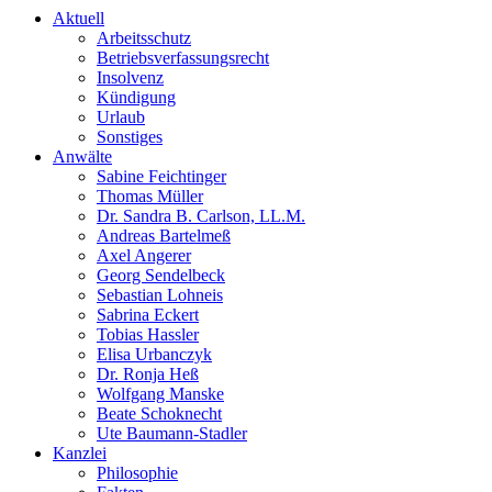
Aktuell
Arbeitsschutz
Betriebsverfassungsrecht
Insolvenz
Kündigung
Urlaub
Sonstiges
Anwälte
Sabine Feichtinger
Thomas Müller
Dr. Sandra B. Carlson, LL.M.
Andreas Bartelmeß
Axel Angerer
Georg Sendelbeck
Sebastian Lohneis
Sabrina Eckert
Tobias Hassler
Elisa Urbanczyk
Dr. Ronja Heß
Wolfgang Manske
Beate Schoknecht
Ute Baumann-Stadler
Kanzlei
Philosophie