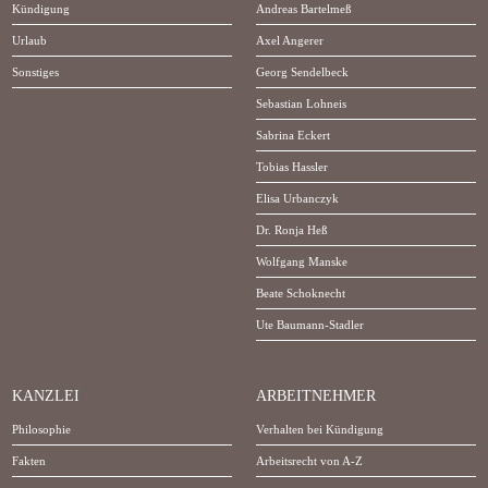
Kündigung
Andreas Bartelmeß
Urlaub
Axel Angerer
Sonstiges
Georg Sendelbeck
Sebastian Lohneis
Sabrina Eckert
Tobias Hassler
Elisa Urbanczyk
Dr. Ronja Heß
Wolfgang Manske
Beate Schoknecht
Ute Baumann-Stadler
KANZLEI
ARBEITNEHMER
Philosophie
Verhalten bei Kündigung
Fakten
Arbeitsrecht von A-Z