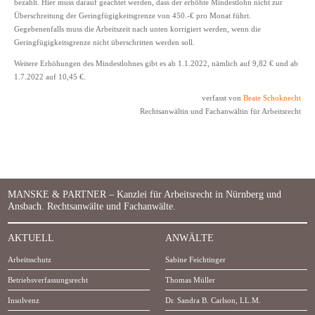
bezahlt. Hier muss darauf geachtet werden, dass der erhöhte Mindestlohn nicht zur
Überschreitung der Geringfügigkeitsgrenze von 450.-€ pro Monat führt.
Gegebenenfalls muss die Arbeitszeit nach unten korrigiert werden, wenn die
Geringfügigkeitsgrenze nicht überschritten werden soll.
Weitere Erhöhungen des Mindestlohnes gibt es ab 1.1.2022, nämlich auf 9,82 € und ab
1.7.2022 auf 10,45 €.
verfasst von
Beate Schoknecht
Rechtsanwältin und Fachanwältin für Arbeitsrecht
MANSKE & PARTNER – Kanzlei für Arbeitsrecht in Nürnberg und
Ansbach. Rechtsanwälte und Fachanwälte.
AKTUELL
ANWÄLTE
Arbeitsschutz
Sabine Feichtinger
Betriebsverfassungsrecht
Thomas Müller
Insolvenz
Dr. Sandra B. Carlson, LL.M.