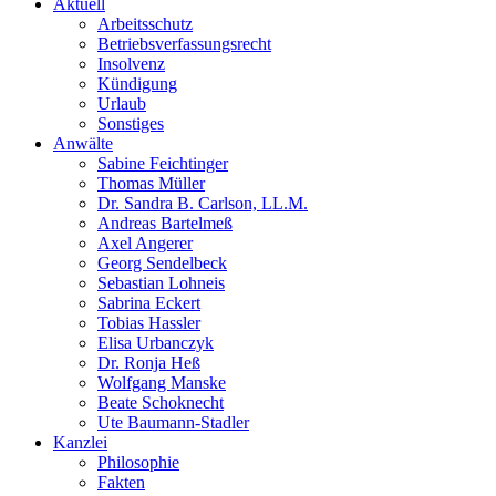
Aktuell
Arbeitsschutz
Betriebsverfassungsrecht
Insolvenz
Kündigung
Urlaub
Sonstiges
Anwälte
Sabine Feichtinger
Thomas Müller
Dr. Sandra B. Carlson, LL.M.
Andreas Bartelmeß
Axel Angerer
Georg Sendelbeck
Sebastian Lohneis
Sabrina Eckert
Tobias Hassler
Elisa Urbanczyk
Dr. Ronja Heß
Wolfgang Manske
Beate Schoknecht
Ute Baumann-Stadler
Kanzlei
Philosophie
Fakten