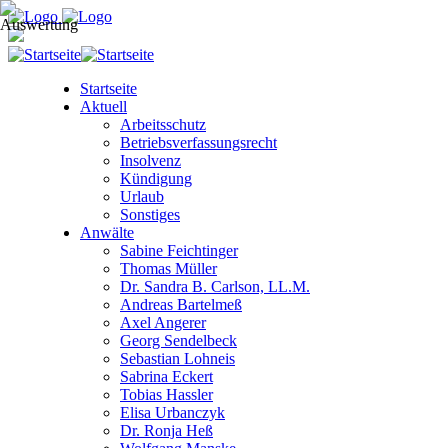
Startseite
Aktuell
Arbeitsschutz
Betriebsverfassungsrecht
Insolvenz
Kündigung
Urlaub
Sonstiges
Anwälte
Sabine Feichtinger
Thomas Müller
Dr. Sandra B. Carlson, LL.M.
Andreas Bartelmeß
Axel Angerer
Georg Sendelbeck
Sebastian Lohneis
Sabrina Eckert
Tobias Hassler
Elisa Urbanczyk
Dr. Ronja Heß