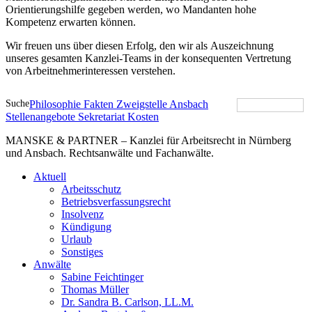
Orientierungshilfe gegeben werden, wo Mandanten hohe
Kompetenz erwarten können.
Wir freuen uns über diesen Erfolg, den wir als Auszeichnung
unseres gesamten Kanzlei-Teams in der konsequenten Vertretung
von Arbeitnehmerinteressen verstehen.
Suche
Philosophie
Fakten
Zweigstelle Ansbach
Stellenangebote
Sekretariat
Kosten
MANSKE & PARTNER – Kanzlei für Arbeitsrecht in Nürnberg
und Ansbach. Rechtsanwälte und Fachanwälte.
Aktuell
Arbeitsschutz
Betriebsverfassungsrecht
Insolvenz
Kündigung
Urlaub
Sonstiges
Anwälte
Sabine Feichtinger
Thomas Müller
Dr. Sandra B. Carlson, LL.M.