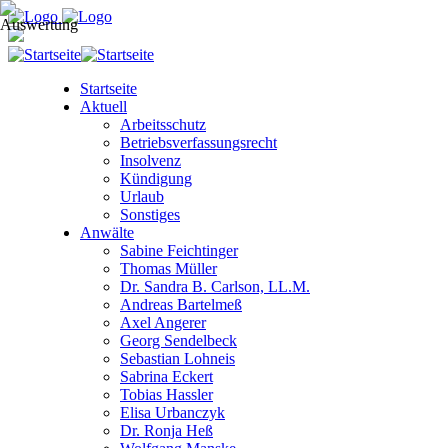
Startseite
Aktuell
Arbeitsschutz
Betriebsverfassungsrecht
Insolvenz
Kündigung
Urlaub
Sonstiges
Anwälte
Sabine Feichtinger
Thomas Müller
Dr. Sandra B. Carlson, LL.M.
Andreas Bartelmeß
Axel Angerer
Georg Sendelbeck
Sebastian Lohneis
Sabrina Eckert
Tobias Hassler
Elisa Urbanczyk
Dr. Ronja Heß