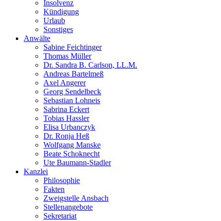
Insolvenz
Kündigung
Urlaub
Sonstiges
Anwälte
Sabine Feichtinger
Thomas Müller
Dr. Sandra B. Carlson, LL.M.
Andreas Bartelmeß
Axel Angerer
Georg Sendelbeck
Sebastian Lohneis
Sabrina Eckert
Tobias Hassler
Elisa Urbanczyk
Dr. Ronja Heß
Wolfgang Manske
Beate Schoknecht
Ute Baumann-Stadler
Kanzlei
Philosophie
Fakten
Zweigstelle Ansbach
Stellenangebote
Sekretariat