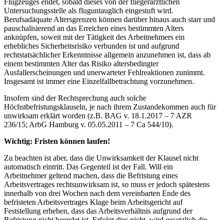
Flugzeuges endet, sobald dieses von der fliegerärztlichen
Untersuchungsstelle als fluguntauglich eingestuft wird.
Berufsadäquate Altersgrenzen können darüber hinaus auch starr und
pauschalisierend an das Erreichen eines bestimmten Alters
anknüpfen, soweit mit der Tätigkeit des Arbeitnehmers ein
erhebliches Sicherheitsrisiko verbunden ist und aufgrund
rechtstatsächlicher Erkenntnisse allgemein anzunehmen ist, dass ab
einem bestimmten Alter das Risiko altersbedingter
Ausfallerscheinungen und unerwarteter Fehlreaktionen zunimmt.
Insgesamt ist immer eine Einzelfallbetrachtung vorzunehmen.
Insofern sind der Rechtsprechung auch solche
Höchstbefristungsklauseln, je nach ihrem Zustandekommen auch für
unwirksam erklärt worden (z.B. BAG v. 18.1.2017 – 7 AZR
236/15; ArbG Hamburg v. 05.05.2011 – 7 Ca 544/10).
Wichtig: Fristen können laufen!
Zu beachten ist aber, dass die Unwirksamkeit der Klausel nicht
automatisch eintritt. Das Gegenteil ist der Fall. Will ein
Arbeitnehmer geltend machen, dass die Befristung eines
Arbeitsvertrages rechtsunwirksam ist, so muss er jedoch spätestens
innerhalb von drei Wochen nach dem vereinbarten Ende des
befristeten Arbeitsvertrages Klage beim Arbeitsgericht auf
Feststellung erheben, dass das Arbeitsverhältnis aufgrund der
Befristung nicht beendet ist. Erfolgt dies nicht, wird gesetzlich die