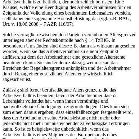
Arbeitsverhältnis zu befinden, dennoch zeitlich befristen. Eine
Klausel, welche eine Beendigung des Arbeitsverhältnisses für den
Zeitpunkt der Vollendung eines bestimmten Lebensalters vorsieht,
stellt dabei eine sogenannte Höchstbefristung dar (vgl. z.B. BAG,
Urt. v. 18.06.2008 – 7 AZR 116/07).
Solche vertraglich zwischen den Parteien vereinbarten Altersgrenzen
unterliegen aber der Rechtskontrolle nach § 14 TzBfG. In
besonderen Umständen sind diese z.B. dann als wirksam angesehen
worden, wenn sie das Arbeitsverhältnis zu einem Zeitpunkt
auflösen, zu dem der Arbeitnehmer eine gesetzliche Altersrente
beantragen kann. Sie sind zudem zulässig, wenn sie an das
Erreichen der Regelaltersgrenze anknüpfen und der Arbeitnehmer
durch Bezug einer gesetzlichen Altersrente wirtschaftlich
abgesichert ist.
Zulässig sind ferner berufsadäquate Altersgrenzen, die das
Arbeitsverhältnis beenden, bevor der Arbeitnehmer das 65.
Lebensjahr vollendet hat, wenn ihnen vernünftige und
nachvollziehbare Überlegungen zugrunde liegen. Dies kann sich
zum einen daraus ergeben, dass einzelfallbezogen festgestellt wird,
dass der Arbeitnehmer seine Arbeitsleistung nicht mehr oder
jedenfalls nicht mehr mit ausreichender Zuverlässigkeit erbringen
kann. So ist es beispielsweise unbedenklich, wenn das
Arbeitsverhältnis eines Mitgliedes des Bordpersonals eines