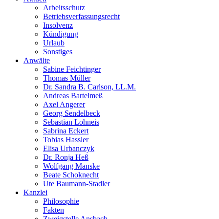
Arbeitsschutz
Betriebsverfassungsrecht
Insolvenz
Kündigung
Urlaub
Sonstiges
Anwälte
Sabine Feichtinger
Thomas Müller
Dr. Sandra B. Carlson, LL.M.
Andreas Bartelmeß
Axel Angerer
Georg Sendelbeck
Sebastian Lohneis
Sabrina Eckert
Tobias Hassler
Elisa Urbanczyk
Dr. Ronja Heß
Wolfgang Manske
Beate Schoknecht
Ute Baumann-Stadler
Kanzlei
Philosophie
Fakten
Zweigstelle Ansbach