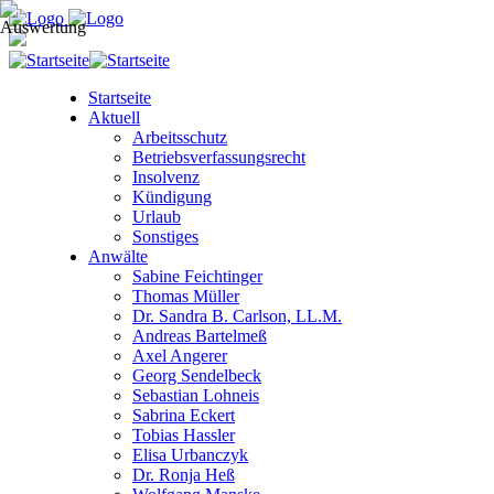
Startseite
Aktuell
Arbeitsschutz
Betriebsverfassungsrecht
Insolvenz
Kündigung
Urlaub
Sonstiges
Anwälte
Sabine Feichtinger
Thomas Müller
Dr. Sandra B. Carlson, LL.M.
Andreas Bartelmeß
Axel Angerer
Georg Sendelbeck
Sebastian Lohneis
Sabrina Eckert
Tobias Hassler
Elisa Urbanczyk
Dr. Ronja Heß