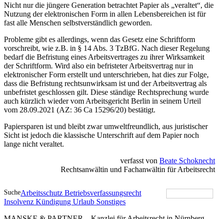
Nicht nur die jüngere Generation betrachtet Papier als „veraltet“, die
Nutzung der elektronischen Form in allen Lebensbereichen ist für
fast alle Menschen selbstverständlich geworden.
Probleme gibt es allerdings, wenn das Gesetz eine Schriftform
vorschreibt, wie z.B. in § 14 Abs. 3 TzBfG. Nach dieser Regelung
bedarf die Befristung eines Arbeitsvertrages zu ihrer Wirksamkeit
der Schriftform. Wird also ein befristeter Arbeitsvertrag nur in
elektronischer Form erstellt und unterschrieben, hat dies zur Folge,
dass die Befristung rechtsunwirksam ist und der Arbeitsvertrag als
unbefristet geschlossen gilt. Diese ständige Rechtsprechung wurde
auch kürzlich wieder vom Arbeitsgericht Berlin in seinem Urteil
vom 28.09.2021 (AZ: 36 Ca 15296/20) bestätigt.
Papiersparen ist und bleibt zwar umweltfreundlich, aus juristischer
Sicht ist jedoch die klassische Unterschrift auf dem Papier noch
lange nicht veraltet.
verfasst von
Beate Schoknecht
Rechtsanwältin und Fachanwältin für Arbeitsrecht
Suche
Arbeitsschutz
Betriebsverfassungsrecht
Insolvenz
Kündigung
Urlaub
Sonstiges
MANSKE & PARTNER – Kanzlei für Arbeitsrecht in Nürnberg