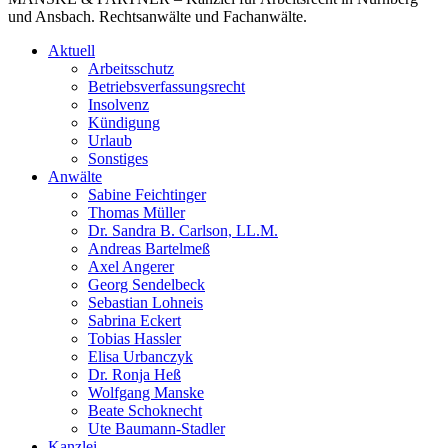
und Ansbach. Rechtsanwälte und Fachanwälte.
Aktuell
Arbeitsschutz
Betriebsverfassungsrecht
Insolvenz
Kündigung
Urlaub
Sonstiges
Anwälte
Sabine Feichtinger
Thomas Müller
Dr. Sandra B. Carlson, LL.M.
Andreas Bartelmeß
Axel Angerer
Georg Sendelbeck
Sebastian Lohneis
Sabrina Eckert
Tobias Hassler
Elisa Urbanczyk
Dr. Ronja Heß
Wolfgang Manske
Beate Schoknecht
Ute Baumann-Stadler
Kanzlei