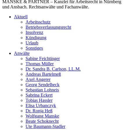
MANSKE & PARTNER – Kanzlei für Arbeitsrecht in Nürnberg
und Ansbach. Rechtsanwälte und Fachanwälte.
Aktuell
Arbeitsschutz
Betriebsverfassungsrecht
Insolvenz
Kündigung
Urlaub
Sonstiges
Anwälte
Sabine Feichtinger
Thomas Müller
Dr. Sandra B. Carlson, LL.M.
Andreas Bartelmeß
Axel Angerer
Georg Sendelbeck
Sebastian Lohneis
Sabrina Eckert
Tobias Hassler
Elisa Urbanczyk
Dr. Ronja Heß
Wolfgang Manske
Beate Schoknecht
Ute Baumann-Stadler