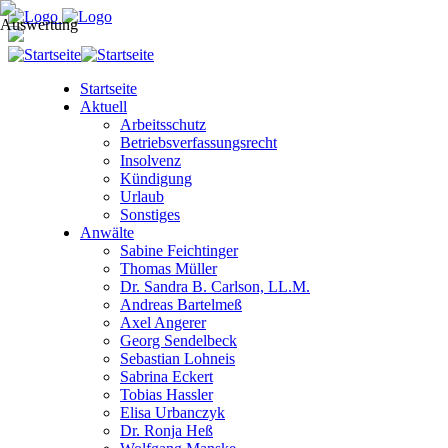
Startseite
Aktuell
Arbeitsschutz
Betriebsverfassungsrecht
Insolvenz
Kündigung
Urlaub
Sonstiges
Anwälte
Sabine Feichtinger
Thomas Müller
Dr. Sandra B. Carlson, LL.M.
Andreas Bartelmeß
Axel Angerer
Georg Sendelbeck
Sebastian Lohneis
Sabrina Eckert
Tobias Hassler
Elisa Urbanczyk
Dr. Ronja Heß