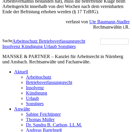
Arbeitsverhältnis bestanden hat), muss die betreffende Klage beim
Arbeitsgericht innerhalb von drei Wochen nach dem vereinbarten
Ende der Befristung erhoben werden (§ 17 TzBfG).
verfasst von
Ute Baumann-Stadler
Rechtsanwältin i.R.
Suche
Arbeitsschutz
Betriebsverfassungsrecht
Insolvenz
Kündigung
Urlaub
Sonstiges
MANSKE & PARTNER – Kanzlei für Arbeitsrecht in Nürnberg
und Ansbach. Rechtsanwälte und Fachanwälte.
Aktuell
Arbeitsschutz
Betriebsverfassungsrecht
Insolvenz
Kündigung
Urlaub
Sonstiges
Anwälte
Sabine Feichtinger
Thomas Müller
Dr. Sandra B. Carlson, LL.M.
Andreas Bartelmeß