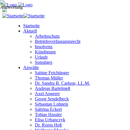
Startseite
Aktuell
Arbeitsschutz
Betriebsverfassungsrecht
Insolvenz
Kündigung
Urlaub
Sonstiges
Anwälte
Sabine Feichtinger
Thomas Müller
Dr. Sandra B. Carlson, LL.M.
Andreas Bartelmeß
Axel Angerer
Georg Sendelbeck
Sebastian Lohneis
Sabrina Eckert
Tobias Hassler
Elisa Urbanczyk
Dr. Ronja Heß