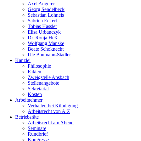
Axel Angerer
Georg Sendelbeck
Sebastian Lohneis
Sabrina Eckert
Tobias Hassler
Elisa Urbanczyk
Dr. Ronja Heß
Wolfgang Manske
Beate Schoknecht
Ute Baumann-Stadler
Kanzlei
Philosophie
Fakten
Zweigstelle Ansbach
Stellenangebote
Sekretariat
Kosten
Arbeitnehmer
Verhalten bei Kündigung
Arbeitsrecht von A-Z
Betriebsräte
Arbeitsrecht am Abend
Seminare
Rundbrief
Kongresse