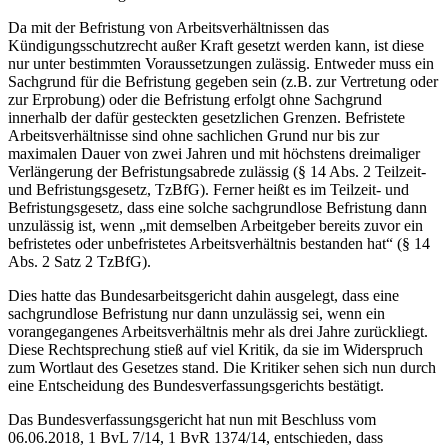
Da mit der Befristung von Arbeitsverhältnissen das
Kündigungsschutzrecht außer Kraft gesetzt werden kann, ist diese
nur unter bestimmten Voraussetzungen zulässig. Entweder muss ein
Sachgrund für die Befristung gegeben sein (z.B. zur Vertretung oder
zur Erprobung) oder die Befristung erfolgt ohne Sachgrund
innerhalb der dafür gesteckten gesetzlichen Grenzen. Befristete
Arbeitsverhältnisse sind ohne sachlichen Grund nur bis zur
maximalen Dauer von zwei Jahren und mit höchstens dreimaliger
Verlängerung der Befristungsabrede zulässig (§ 14 Abs. 2 Teilzeit-
und Befristungsgesetz, TzBfG). Ferner heißt es im Teilzeit- und
Befristungsgesetz, dass eine solche sachgrundlose Befristung dann
unzulässig ist, wenn „mit demselben Arbeitgeber bereits zuvor ein
befristetes oder unbefristetes Arbeitsverhältnis bestanden hat“ (§ 14
Abs. 2 Satz 2 TzBfG).
Dies hatte das Bundesarbeitsgericht dahin ausgelegt, dass eine
sachgrundlose Befristung nur dann unzulässig sei, wenn ein
vorangegangenes Arbeitsverhältnis mehr als drei Jahre zurückliegt.
Diese Rechtsprechung stieß auf viel Kritik, da sie im Widerspruch
zum Wortlaut des Gesetzes stand. Die Kritiker sehen sich nun durch
eine Entscheidung des Bundesverfassungsgerichts bestätigt.
Das Bundesverfassungsgericht hat nun mit Beschluss vom
06.06.2018, 1 BvL 7/14, 1 BvR 1374/14, entschieden, dass