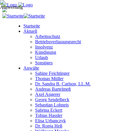
Startseite
Aktuell
Arbeitsschutz
Betriebsverfassungsrecht
Insolvenz
Kündigung
Urlaub
Sonstiges
Anwälte
Sabine Feichtinger
Thomas Müller
Dr. Sandra B. Carlson, LL.M.
Andreas Bartelmeß
Axel Angerer
Georg Sendelbeck
Sebastian Lohneis
Sabrina Eckert
Tobias Hassler
Elisa Urbanczyk
Dr. Ronja Heß