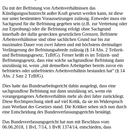
Da mit der Befristung von Arbeitsverhältnissen das
Kündigungsschutzrecht außer Kraft gesetzt werden kann, ist diese
nur unter bestimmten Voraussetzungen zulässig. Entweder muss ein
Sachgrund für die Befristung gegeben sein (z.B. zur Vertretung oder
zur Erprobung) oder die Befristung erfolgt ohne Sachgrund
innerhalb der dafür gesteckten gesetzlichen Grenzen. Befristete
Arbeitsverhältnisse sind ohne sachlichen Grund nur bis zur
maximalen Dauer von zwei Jahren und mit höchstens dreimaliger
Verlängerung der Befristungsabrede zulässig (§ 14 Abs. 2 Teilzeit-
und Befristungsgesetz, TzBfG). Ferner heißt es im Teilzeit- und
Befristungsgesetz, dass eine solche sachgrundlose Befristung dann
unzulässig ist, wenn „mit demselben Arbeitgeber bereits zuvor ein
befristetes oder unbefristetes Arbeitsverhältnis bestanden hat“ (§ 14
Abs. 2 Satz 2 TzBfG).
Dies hatte das Bundesarbeitsgericht dahin ausgelegt, dass eine
sachgrundlose Befristung nur dann unzulässig sei, wenn ein
vorangegangenes Arbeitsverhältnis mehr als drei Jahre zurückliegt.
Diese Rechtsprechung stieß auf viel Kritik, da sie im Widerspruch
zum Wortlaut des Gesetzes stand. Die Kritiker sehen sich nun durch
eine Entscheidung des Bundesverfassungsgerichts bestätigt.
Das Bundesverfassungsgericht hat nun mit Beschluss vom
06.06.2018, 1 BvL 7/14, 1 BvR 1374/14, entschieden, dass