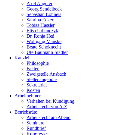
Axel Angerer
Georg Sendelbeck
Sebastian Lohneis
Sabrina Eckert
Tobias Hassler
Elisa Urbanczyk
Dr. Ronja Heß
Wolfgang Manske
Beate Schoknecht
Ute Baumann-Stadler
Kanzlei
Philosophie
Fakten
Zweigstelle Ansbach
Stellenangebote
Sekretariat
Kosten
Arbeitnehmer
Verhalten bei Kündigung
Arbeitsrecht von A-Z
Betriebsräte
Arbeitsrecht am Abend
Seminare
Rundbrief
Kongresse