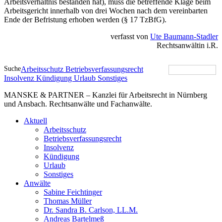
Arbeitsverhältnis bestanden hat), muss die betreffende Klage beim
Arbeitsgericht innerhalb von drei Wochen nach dem vereinbarten
Ende der Befristung erhoben werden (§ 17 TzBfG).
verfasst von
Ute Baumann-Stadler
Rechtsanwältin i.R.
Suche
Arbeitsschutz
Betriebsverfassungsrecht
Insolvenz
Kündigung
Urlaub
Sonstiges
MANSKE & PARTNER – Kanzlei für Arbeitsrecht in Nürnberg
und Ansbach. Rechtsanwälte und Fachanwälte.
Aktuell
Arbeitsschutz
Betriebsverfassungsrecht
Insolvenz
Kündigung
Urlaub
Sonstiges
Anwälte
Sabine Feichtinger
Thomas Müller
Dr. Sandra B. Carlson, LL.M.
Andreas Bartelmeß