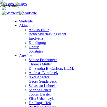
Startseite
Aktuell
Arbeitsschutz
Betriebsverfassungsrecht
Insolvenz
Kündigung
Urlaub
Sonstiges
Anwälte
Sabine Feichtinger
Thomas Müller
Dr. Sandra B. Carlson, LL.M.
Andreas Bartelmeß
Axel Angerer
Georg Sendelbeck
Sebastian Lohneis
Sabrina Eckert
Tobias Hassler
Elisa Urbanczyk
Dr. Ronja Heß