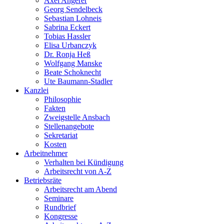
Axel Angerer
Georg Sendelbeck
Sebastian Lohneis
Sabrina Eckert
Tobias Hassler
Elisa Urbanczyk
Dr. Ronja Heß
Wolfgang Manske
Beate Schoknecht
Ute Baumann-Stadler
Kanzlei
Philosophie
Fakten
Zweigstelle Ansbach
Stellenangebote
Sekretariat
Kosten
Arbeitnehmer
Verhalten bei Kündigung
Arbeitsrecht von A-Z
Betriebsräte
Arbeitsrecht am Abend
Seminare
Rundbrief
Kongresse