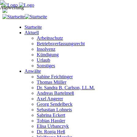
Startseite
Aktuell
Arbeitsschutz
Betriebsverfassungsrecht
Insolvenz
Kündigung
Urlaub
Sonstiges
Anwälte
Sabine Feichtinger
Thomas Müller
Dr. Sandra B. Carlson, LL.M.
Andreas Bartelmeß
Axel Angerer
Georg Sendelbeck
Sebastian Lohneis
Sabrina Eckert
Tobias Hassler
Elisa Urbanczyk
Dr. Ronja Heß