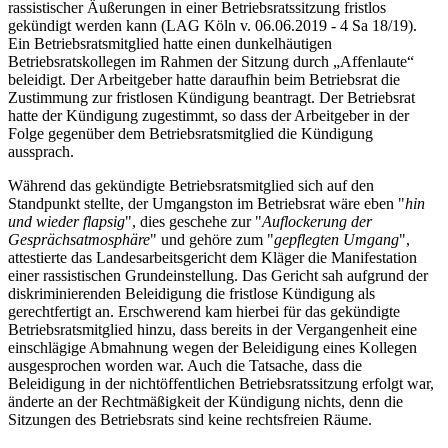
rassistischer Äußerungen in einer Betriebsratssitzung fristlos
gekündigt werden kann (LAG Köln v. 06.06.2019 - 4 Sa 18/19).
Ein Betriebsratsmitglied hatte einen dunkelhäutigen
Betriebsratskollegen im Rahmen der Sitzung durch „Affenlaute“
beleidigt. Der Arbeitgeber hatte daraufhin beim Betriebsrat die
Zustimmung zur fristlosen Kündigung beantragt. Der Betriebsrat
hatte der Kündigung zugestimmt, so dass der Arbeitgeber in der
Folge gegenüber dem Betriebsratsmitglied die Kündigung
aussprach.
Während das gekündigte Betriebsratsmitglied sich auf den
Standpunkt stellte, der Umgangston im Betriebsrat wäre eben "
hin
und wieder flapsig
", dies geschehe zur "
Auflockerung der
Gesprächsatmosphäre
" und gehöre zum "
gepflegten Umgang
",
attestierte das Landesarbeitsgericht dem Kläger die Manifestation
einer rassistischen Grundeinstellung. Das Gericht sah aufgrund der
diskriminierenden Beleidigung die fristlose Kündigung als
gerechtfertigt an. Erschwerend kam hierbei für das gekündigte
Betriebsratsmitglied hinzu, dass bereits in der Vergangenheit eine
einschlägige Abmahnung wegen der Beleidigung eines Kollegen
ausgesprochen worden war. Auch die Tatsache, dass die
Beleidigung in der nichtöffentlichen Betriebsratssitzung erfolgt war,
änderte an der Rechtmäßigkeit der Kündigung nichts, denn die
Sitzungen des Betriebsrats sind keine rechtsfreien Räume.