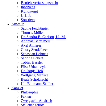
Betriebsverfassungsrecht
Insolvenz
Kündigung
Urlaub
Sonstiges
Anwälte
Sabine Feichtinger
Thomas Müller
Dr. Sandra B. Carlson, LL.M.
Andreas Bartelmeß
Axel Angerer
Georg Sendelbeck
Sebastian Lohneis
Sabrina Eckert
Tobias Hassler
Elisa Urbanczyk
Dr. Ronja Heß
Wolfgang Manske
Beate Schoknecht
Ute Baumann-Stadler
Kanzlei
Philosophie
Fakten
Zweigstelle Ansbach
Stellenangebote