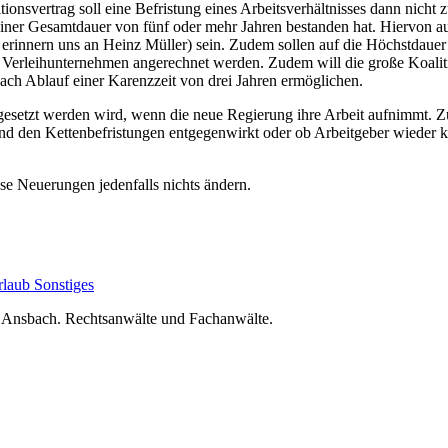
svertrag soll eine Befristung eines Arbeitsverhältnisses dann nicht z
mit einer Gesamtdauer von fünf oder mehr Jahren bestanden hat. Hiervo
 erinnern uns an Heinz Müller) sein. Zudem sollen auf die Höchstdauer
re Verleihunternehmen angerechnet werden. Zudem will die große Koali
 nach Ablauf einer Karenzzeit von drei Jahren ermöglichen.
umgesetzt werden wird, wenn die neue Regierung ihre Arbeit aufnimmt.
 den Kettenbefristungen entgegenwirkt oder ob Arbeitgeber wieder k
se Neuerungen jedenfalls nichts ändern.
rlaub
Sonstiges
nsbach. Rechtsanwälte und Fachanwälte.