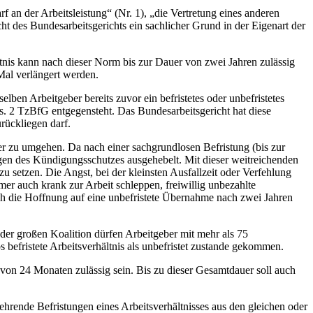
 an der Arbeitsleistung“ (Nr. 1), „die Vertretung eines anderen
cht des Bundesarbeitsgerichts ein sachlicher Grund in der Eigenart der
ltnis kann nach dieser Norm bis zur Dauer von zwei Jahren zulässig
Mal verlängert werden.
en Arbeitgeber bereits zuvor ein befristetes oder unbefristetes
bs. 2 TzBfG entgegensteht. Das Bundesarbeitsgericht hat diese
urückliegen darf.
er zu umgehen. Da nach einer sachgrundlosen Befristung (bis zur
en des Kündigungsschutzes ausgehebelt. Mit dieser weitreichenden
 setzen. Die Angst, bei der kleinsten Ausfallzeit oder Verfehlung
mer auch krank zur Arbeit schleppen, freiwillig unbezahlte
rch die Hoffnung auf eine unbefristete Übernahme nach zwei Jahren
er großen Koalition dürfen Arbeitgeber mit mehr als 75
 befristete Arbeitsverhältnis als unbefristet zustande gekommen.
g von 24 Monaten zulässig sein. Bis zu dieser Gesamtdauer soll auch
hrende Befristungen eines Arbeitsverhältnisses aus den gleichen oder