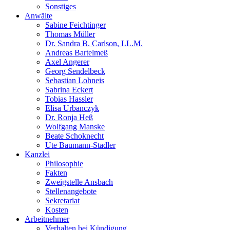
Sonstiges
Anwälte
Sabine Feichtinger
Thomas Müller
Dr. Sandra B. Carlson, LL.M.
Andreas Bartelmeß
Axel Angerer
Georg Sendelbeck
Sebastian Lohneis
Sabrina Eckert
Tobias Hassler
Elisa Urbanczyk
Dr. Ronja Heß
Wolfgang Manske
Beate Schoknecht
Ute Baumann-Stadler
Kanzlei
Philosophie
Fakten
Zweigstelle Ansbach
Stellenangebote
Sekretariat
Kosten
Arbeitnehmer
Verhalten bei Kündigung