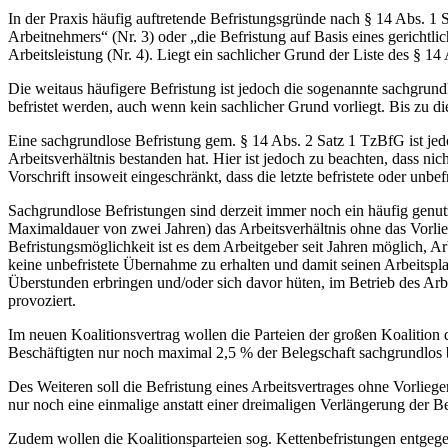
In der Praxis häufig auftretende Befristungsgründe nach § 14 Abs. 1 S
Arbeitnehmers“ (Nr. 3) oder „die Befristung auf Basis eines gerichtlic
Arbeitsleistung (Nr. 4). Liegt ein sachlicher Grund der Liste des § 14
Die weitaus häufigere Befristung ist jedoch die sogenannte sachgrund
befristet werden, auch wenn kein sachlicher Grund vorliegt. Bis zu 
Eine sachgrundlose Befristung gem. § 14 Abs. 2 Satz 1 TzBfG ist jed
Arbeitsverhältnis bestanden hat. Hier ist jedoch zu beachten, dass n
Vorschrift insoweit eingeschränkt, dass die letzte befristete oder unbef
Sachgrundlose Befristungen sind derzeit immer noch ein häufig genu
Maximaldauer von zwei Jahren) das Arbeitsverhältnis ohne das Vorl
Befristungsmöglichkeit ist es dem Arbeitgeber seit Jahren möglich, A
keine unbefristete Übernahme zu erhalten und damit seinen Arbeitspla
Überstunden erbringen und/oder sich davor hüten, im Betrieb des Arb
provoziert.
Im neuen Koalitionsvertrag wollen die Parteien der großen Koalitio
Beschäftigten nur noch maximal 2,5 % der Belegschaft sachgrundlos bef
Des Weiteren soll die Befristung eines Arbeitsvertrages ohne Vorlieg
nur noch eine einmalige anstatt einer dreimaligen Verlängerung der B
Zudem wollen die Koalitionsparteien sog. Kettenbefristungen entgege