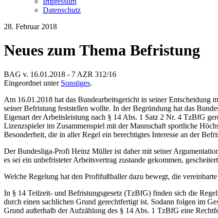
Impressum
Datenschutz
28. Februar 2018
Neues zum Thema Befristung
BAG v. 16.01.2018 - 7 AZR 312/16
Eingeordnet unter
Sonstiges
.
Am 16.01.2018 hat das Bundearbeitsgericht in seiner Entscheidung 
seiner Befristung feststellen wollte. In der Begründung hat das Bundes
Eigenart der Arbeitsleistung nach § 14 Abs. 1 Satz 2 Nr. 4 TzBfG gere
Lizenzspieler im Zusammenspiel mit der Mannschaft sportliche Höchstl
Besonderheit, die in aller Regel ein berechtigtes Interesse an der Befr
Der Bundesliga-Profi Heinz Müller ist daher mit seiner Argumentatio
es sei ein unbefristeter Arbeitsvertrag zustande gekommen, gescheitert
Welche Regelung hat den Profifußballer dazu bewegt, die vereinbarte
In § 14 Teilzeit- und Befristungsgesetz (TzBfG) finden sich die Rege
durch einen sachlichen Grund gerechtfertigt ist. Sodann folgen im Ge
Grund außerhalb der Aufzählung des § 14 Abs. 1 TzBfG eine Rechtfert