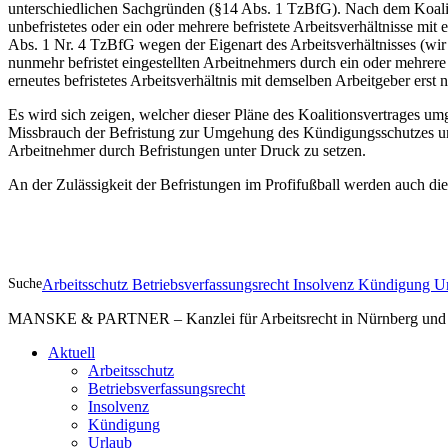
unterschiedlichen Sachgründen (§14 Abs. 1 TzBfG). Nach dem Koalition
unbefristetes oder ein oder mehrere befristete Arbeitsverhältnisse 
Abs. 1 Nr. 4 TzBfG wegen der Eigenart des Arbeitsverhältnisses (wir
nunmehr befristet eingestellten Arbeitnehmers durch ein oder mehre
erneutes befristetes Arbeitsverhältnis mit demselben Arbeitgeber erst
Es wird sich zeigen, welcher dieser Pläne des Koalitionsvertrages 
Missbrauch der Befristung zur Umgehung des Kündigungsschutzes und
Arbeitnehmer durch Befristungen unter Druck zu setzen.
An der Zulässigkeit der Befristungen im Profifußball werden auch die
Suche
Arbeitsschutz
Betriebsverfassungsrecht
Insolvenz
Kündigung
U
MANSKE & PARTNER – Kanzlei für Arbeitsrecht in Nürnberg und A
Aktuell
Arbeitsschutz
Betriebsverfassungsrecht
Insolvenz
Kündigung
Urlaub