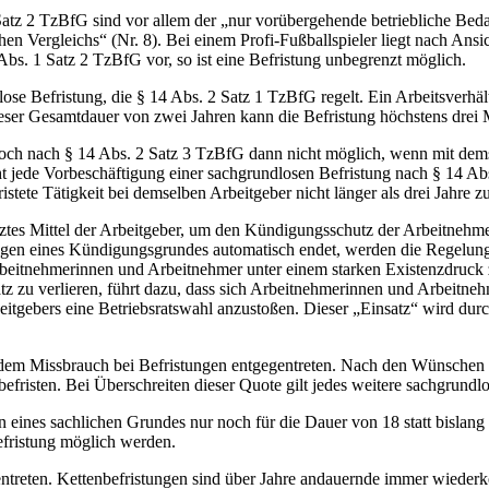
atz 2 TzBfG sind vor allem der „nur vorübergehende betriebliche Bedarf
hen Vergleichs“ (Nr. 8). Bei einem Profi-Fußballspieler liegt nach Ansi
 Abs. 1 Satz 2 TzBfG vor, so ist eine Befristung unbegrenzt möglich.
lose Befristung, die § 14 Abs. 2 Satz 1 TzBfG regelt. Ein Arbeitsverhä
dieser Gesamtdauer von zwei Jahren kann die Befristung höchstens drei 
och nach § 14 Abs. 2 Satz 3 TzBfG dann nicht möglich, wenn mit demselb
icht jede Vorbeschäftigung einer sachgrundlosen Befristung nach § 14 A
ristete Tätigkeit bei demselben Arbeitgeber nicht länger als drei Jahre z
tztes Mittel der Arbeitgeber, um den Kündigungsschutz der Arbeitnehm
iegen eines Kündigungsgrundes automatisch endet, werden die Regelung
rbeitnehmerinnen und Arbeitnehmer unter einem starken Existenzdruck zu
tz zu verlieren, führt dazu, dass sich Arbeitnehmerinnen und Arbeitneh
eitgebers eine Betriebsratswahl anzustoßen. Dieser „Einsatz“ wird du
n dem Missbrauch bei Befristungen entgegentreten. Nach den Wünschen d
risten. Bei Überschreiten dieser Quote gilt jedes weitere sachgrundlos
en eines sachlichen Grundes nur noch für die Dauer von 18 statt bislan
efristung möglich werden.
ntreten. Kettenbefristungen sind über Jahre andauernde immer wiederke