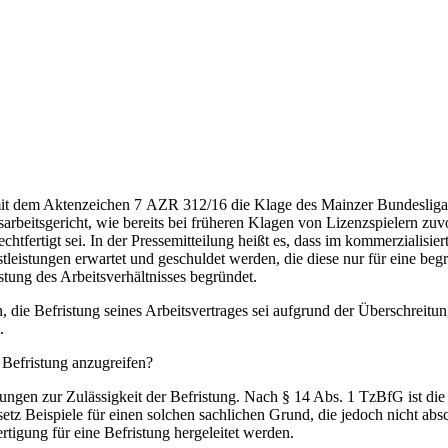
mit dem Aktenzeichen 7 AZR 312/16 die Klage des Mainzer Bundesliga
arbeitsgericht, wie bereits bei früheren Klagen von Lizenzspielern zuvor
chtfertigt sei. In der Pressemitteilung heißt es, dass im kommerzialisie
eistungen erwartet und geschuldet werden, die diese nur für eine begren
istung des Arbeitsverhältnisses begründet.
n, die Befristung seines Arbeitsvertrages sei aufgrund der Überschrei
.
 Befristung anzugreifen?
lungen zur Zulässigkeit der Befristung. Nach § 14 Abs. 1 TzBfG ist die
setz Beispiele für einen solchen sachlichen Grund, die jedoch nicht ab
igung für eine Befristung hergeleitet werden.