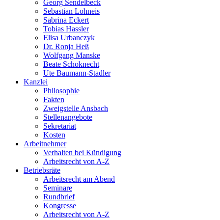
Georg Sendelbeck
Sebastian Lohneis
Sabrina Eckert
Tobias Hassler
Elisa Urbanczyk
Dr. Ronja Heß
Wolfgang Manske
Beate Schoknecht
Ute Baumann-Stadler
Kanzlei
Philosophie
Fakten
Zweigstelle Ansbach
Stellenangebote
Sekretariat
Kosten
Arbeitnehmer
Verhalten bei Kündigung
Arbeitsrecht von A-Z
Betriebsräte
Arbeitsrecht am Abend
Seminare
Rundbrief
Kongresse
Arbeitsrecht von A-Z