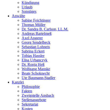
Kündigung
Urlaub
Sonstiges
Anwälte
Sabine Feichtinger
Thomas Müller
Dr. Sandra B. Carlson, LL.M.
Andreas Bartelmeß
Axel Angerer
Georg Sendelbeck
Sebastian Lohneis
Sabrina Eckert
Tobias Hassler
Elisa Urbanczyk
Dr. Ronja Heß
Wolfgang Manske
Beate Schoknecht
Ute Baumann-Stadler
Kanzlei
Philosophie
Fakten
Zweigstelle Ansbach
Stellenangebote
Sekretariat
Kosten