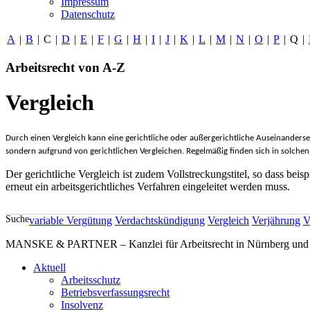
Impressum
Datenschutz
A
|
B
|
C
|
D
|
E
|
F
|
G
|
H
|
I
|
J
|
K
|
L
|
M
|
N
|
O
|
P
|
Q
|
Arbeitsrecht von A-Z
Vergleich
Durch einen Vergleich kann eine gerichtliche oder außergerichtliche Auseinanders
sondern aufgrund von gerichtlichen Vergleichen. Regelmäßig finden sich in solchen
Der gerichtliche Vergleich ist zudem Vollstreckungstitel, so dass be
erneut ein arbeitsgerichtliches Verfahren eingeleitet werden muss.
Suche
variable Vergütung
Verdachtskündigung
Vergleich
Verjährung
V
MANSKE & PARTNER – Kanzlei für Arbeitsrecht in Nürnberg und A
Aktuell
Arbeitsschutz
Betriebsverfassungsrecht
Insolvenz