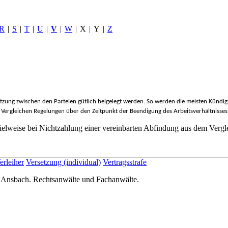
R
|
S
|
T
|
U
|
V
|
W
|
X
|
Y
|
Z
etzung zwischen den Parteien gütlich beigelegt werden. So werden die meisten Kündig
 Vergleichen Regelungen über den Zeitpunkt der Beendigung des Arbeitsverhältnisses
ispielweise bei Nichtzahlung einer vereinbarten Abfindung aus dem Ver
erleiher
Versetzung (individual)
Vertragsstrafe
nsbach. Rechtsanwälte und Fachanwälte.