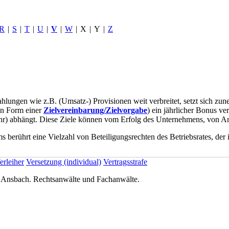
R
|
S
|
T
|
U
|
V
|
W
|
X
|
Y
|
Z
ahlungen wie z.B. (Umsatz-) Provisionen weit verbreitet, setzt sich z
in Form einer
Zielvereinbarung/Zielvorgabe
) ein jährlicher Bonus v
ahr) abhängt. Diese Ziele können vom Erfolg des Unternehmens, von A
 berührt eine Vielzahl von Beteiligungsrechten des Betriebsrates, der
erleiher
Versetzung (individual)
Vertragsstrafe
nsbach. Rechtsanwälte und Fachanwälte.