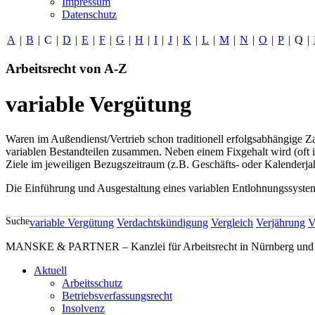
Impressum
Datenschutz
A
|
B
|
C
|
D
|
E
|
F
|
G
|
H
|
I
|
J
|
K
|
L
|
M
|
N
|
O
|
P
|
Q
|
Arbeitsrecht von A-Z
variable Vergütung
Waren im Außendienst/Vertrieb schon traditionell erfolgsabhängige Z
variablen Bestandteilen zusammen. Neben einem Fixgehalt wird (oft 
Ziele im jeweiligen Bezugszeitraum (z.B. Geschäfts- oder Kalenderj
Die Einführung und Ausgestaltung eines variablen Entlohnungssystems
Suche
variable Vergütung
Verdachtskündigung
Vergleich
Verjährung
V
MANSKE & PARTNER – Kanzlei für Arbeitsrecht in Nürnberg und A
Aktuell
Arbeitsschutz
Betriebsverfassungsrecht
Insolvenz