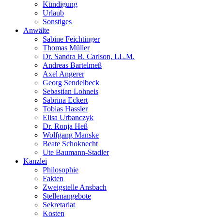
Kündigung
Urlaub
Sonstiges
Anwälte
Sabine Feichtinger
Thomas Müller
Dr. Sandra B. Carlson, LL.M.
Andreas Bartelmeß
Axel Angerer
Georg Sendelbeck
Sebastian Lohneis
Sabrina Eckert
Tobias Hassler
Elisa Urbanczyk
Dr. Ronja Heß
Wolfgang Manske
Beate Schoknecht
Ute Baumann-Stadler
Kanzlei
Philosophie
Fakten
Zweigstelle Ansbach
Stellenangebote
Sekretariat
Kosten