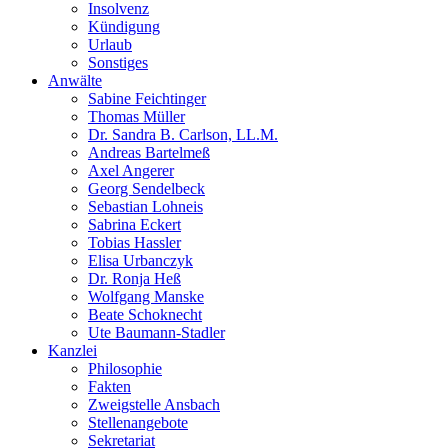
Insolvenz
Kündigung
Urlaub
Sonstiges
Anwälte
Sabine Feichtinger
Thomas Müller
Dr. Sandra B. Carlson, LL.M.
Andreas Bartelmeß
Axel Angerer
Georg Sendelbeck
Sebastian Lohneis
Sabrina Eckert
Tobias Hassler
Elisa Urbanczyk
Dr. Ronja Heß
Wolfgang Manske
Beate Schoknecht
Ute Baumann-Stadler
Kanzlei
Philosophie
Fakten
Zweigstelle Ansbach
Stellenangebote
Sekretariat