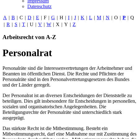
Impressum
Datenschutz
A
|
B
|
C
|
D
|
E
|
F
|
G
|
H
|
I
|
J
|
K
|
L
|
M
|
N
|
O
|
P
|
Q
|
R
|
S
|
T
|
U
|
V
|
W
|
X
|
Y
|
Z
Arbeitsrecht von A-Z
Personalrat
Personalräte sind die Interessenvertretungen der Arbeitnehmer und
Beamten im öffentlichen Dienst. Die Rechte und Pflichten der
Personalräte sind in den Personalvertretungsgesetzen des Bundes
und der Länder geregelt.
Der Personalrat ist an diversen Entscheidungen der Dienststelle zu
beteiligen. Dies gilt insbesondere für Entscheidungen in personellen,
sozialen und organisatorischen Angelegenheiten. Die
Beteiligungsrechte der Personalräte sind unterschiedlich stark
ausgeprägt.
Das stärkste Recht ist die Mitbestimmung. Besteht ein
Mitbestimmungsrecht, darf eine Maßnahme nur mit Zustimmung des