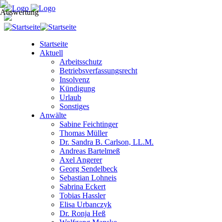
Startseite
Aktuell
Arbeitsschutz
Betriebsverfassungsrecht
Insolvenz
Kündigung
Urlaub
Sonstiges
Anwälte
Sabine Feichtinger
Thomas Müller
Dr. Sandra B. Carlson, LL.M.
Andreas Bartelmeß
Axel Angerer
Georg Sendelbeck
Sebastian Lohneis
Sabrina Eckert
Tobias Hassler
Elisa Urbanczyk
Dr. Ronja Heß