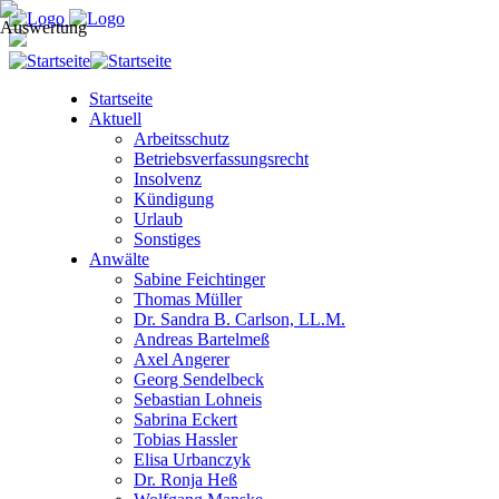
Startseite
Aktuell
Arbeitsschutz
Betriebsverfassungsrecht
Insolvenz
Kündigung
Urlaub
Sonstiges
Anwälte
Sabine Feichtinger
Thomas Müller
Dr. Sandra B. Carlson, LL.M.
Andreas Bartelmeß
Axel Angerer
Georg Sendelbeck
Sebastian Lohneis
Sabrina Eckert
Tobias Hassler
Elisa Urbanczyk
Dr. Ronja Heß