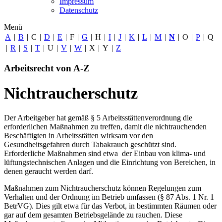
Impressum
Datenschutz
Menü
A
|
B
|
C
|
D
|
E
|
F
|
G
|
H
|
I
|
J
|
K
|
L
|
M
|
N
|
O
|
P
|
Q
|
R
|
S
|
T
|
U
|
V
|
W
|
X
|
Y
|
Z
Arbeitsrecht von A-Z
Nichtraucherschutz
Der Arbeitgeber hat gemäß § 5 Arbeitsstättenverordnung die
erforderlichen Maßnahmen zu treffen, damit die nichtrauchenden
Beschäftigten in Arbeitsstätten wirksam vor den
Gesundheitsgefahren durch Tabakrauch geschützt sind.
Erforderliche Maßnahmen sind etwa der Einbau von klima- und
lüftungstechnischen Anlagen und die Einrichtung von Bereichen, in
denen geraucht werden darf.
Maßnahmen zum Nichtraucherschutz können Regelungen zum
Verhalten und der Ordnung im Betrieb umfassen (§ 87 Abs. 1 Nr. 1
BetrVG). Dies gilt etwa für das Verbot, in bestimmten Räumen oder
gar auf dem gesamten Betriebsgelände zu rauchen. Diese