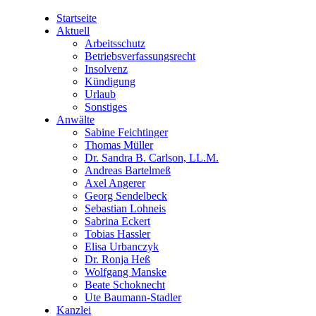
Startseite
Aktuell
Arbeitsschutz
Betriebsverfassungsrecht
Insolvenz
Kündigung
Urlaub
Sonstiges
Anwälte
Sabine Feichtinger
Thomas Müller
Dr. Sandra B. Carlson, LL.M.
Andreas Bartelmeß
Axel Angerer
Georg Sendelbeck
Sebastian Lohneis
Sabrina Eckert
Tobias Hassler
Elisa Urbanczyk
Dr. Ronja Heß
Wolfgang Manske
Beate Schoknecht
Ute Baumann-Stadler
Kanzlei