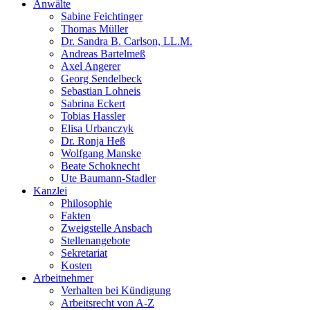
Anwälte
Sabine Feichtinger
Thomas Müller
Dr. Sandra B. Carlson, LL.M.
Andreas Bartelmeß
Axel Angerer
Georg Sendelbeck
Sebastian Lohneis
Sabrina Eckert
Tobias Hassler
Elisa Urbanczyk
Dr. Ronja Heß
Wolfgang Manske
Beate Schoknecht
Ute Baumann-Stadler
Kanzlei
Philosophie
Fakten
Zweigstelle Ansbach
Stellenangebote
Sekretariat
Kosten
Arbeitnehmer
Verhalten bei Kündigung
Arbeitsrecht von A-Z