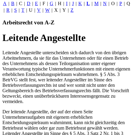
A
|
B
|
C
|
D
|
E
|
F
|
G
|
H
|
I
|
J
|
K
|
L
|
M
|
N
|
O
|
P
|
Q
|
R
|
S
|
T
|
U
|
V
|
W
|
X
|
Y
|
Z
Arbeitsrecht von A-Z
Leitende Angestellte
Leitende Angestellte unterscheiden sich dadurch von den übrigen
Arbeitnehmern, da sie für das Unternehmen oder für einen Betrieb
des Unternehmens als dessen Teilorganisation unter eigener
Verantwortung typische Unternehmerfunktionen mit einem eigenen
erheblichen Entscheidungsspielraum wahrnehmen. § 5 Abs. 3
BetrVG stellt fest, wer leitender Angestellter im Sinne des
Betriebsverfassungsrechts ist und wer somit nicht unter den
Geltungsbereich des Betriebsverfassungsrechts fällt. Die Vorschrift
bezweckt, einen unüberbrückbaren Interessensgegensatz zu
vermeiden.
Der leitende Angestellte, der auf der einen Seite
Unternehmeraufgaben mit eigenem erheblichen
Entscheidungsspielraum wahrnimmt, kann nicht gleichzeitig den
Betriebsrat wählen oder gar zum Betriebsrat gewählt werden.
Leitender Angestellte im Sinne des § 5 Abs. 3 Satz 2 Nr. 1 bis 3