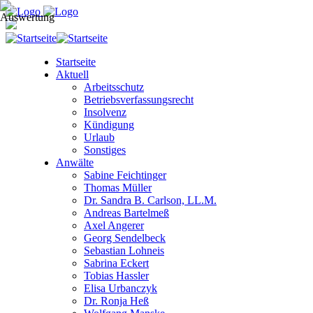
Startseite
Aktuell
Arbeitsschutz
Betriebsverfassungsrecht
Insolvenz
Kündigung
Urlaub
Sonstiges
Anwälte
Sabine Feichtinger
Thomas Müller
Dr. Sandra B. Carlson, LL.M.
Andreas Bartelmeß
Axel Angerer
Georg Sendelbeck
Sebastian Lohneis
Sabrina Eckert
Tobias Hassler
Elisa Urbanczyk
Dr. Ronja Heß