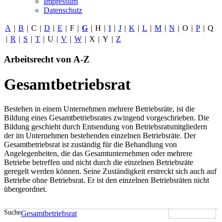
Impressum
Datenschutz
A
|
B
|
C
|
D
|
E
|
F
|
G
|
H
|
I
|
J
|
K
|
L
|
M
|
N
|
O
|
P
|
Q
|
R
|
S
|
T
|
U
|
V
|
W
|
X
|
Y
|
Z
Arbeitsrecht von A-Z
Gesamtbetriebsrat
Bestehen in einem Unternehmen mehrere Betriebsräte, ist die
Bildung eines Gesamtbetriebsrates zwingend vorgeschrieben. Die
Bildung geschieht durch Entsendung von Betriebsratsmitgliedern
der im Unternehmen bestehenden einzelnen Betriebsräte. Der
Gesamtbetriebsrat ist zuständig für die Behandlung von
Angelegenheiten, die das Gesamtunternehmen oder mehrere
Betriebe betreffen und nicht durch die einzelnen Betriebsräte
geregelt werden können. Seine Zuständigkeit erstreckt sich auch auf
Betriebe ohne Betriebsrat. Er ist den einzelnen Betriebsräten nicht
übergeordnet.
Suche
Gesamtbetriebsrat