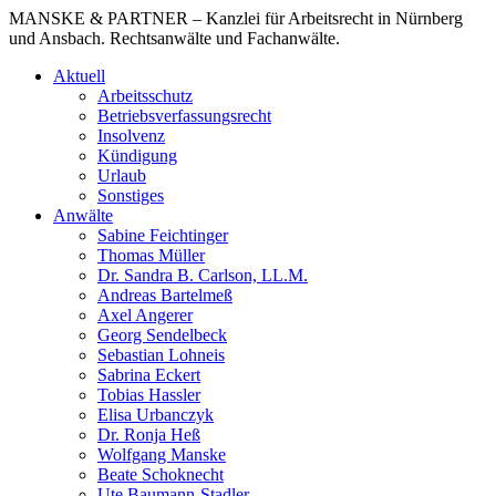
MANSKE & PARTNER – Kanzlei für Arbeitsrecht in Nürnberg
und Ansbach. Rechtsanwälte und Fachanwälte.
Aktuell
Arbeitsschutz
Betriebsverfassungsrecht
Insolvenz
Kündigung
Urlaub
Sonstiges
Anwälte
Sabine Feichtinger
Thomas Müller
Dr. Sandra B. Carlson, LL.M.
Andreas Bartelmeß
Axel Angerer
Georg Sendelbeck
Sebastian Lohneis
Sabrina Eckert
Tobias Hassler
Elisa Urbanczyk
Dr. Ronja Heß
Wolfgang Manske
Beate Schoknecht
Ute Baumann-Stadler