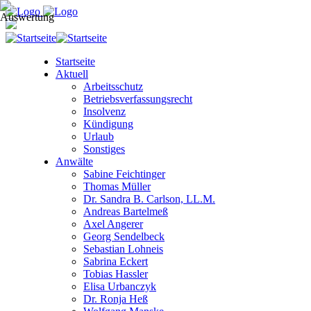
Startseite
Aktuell
Arbeitsschutz
Betriebsverfassungsrecht
Insolvenz
Kündigung
Urlaub
Sonstiges
Anwälte
Sabine Feichtinger
Thomas Müller
Dr. Sandra B. Carlson, LL.M.
Andreas Bartelmeß
Axel Angerer
Georg Sendelbeck
Sebastian Lohneis
Sabrina Eckert
Tobias Hassler
Elisa Urbanczyk
Dr. Ronja Heß