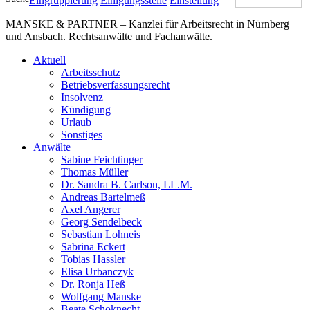
Eingruppierung
Einigungsstelle
Einstellung
MANSKE & PARTNER – Kanzlei für Arbeitsrecht in Nürnberg
und Ansbach. Rechtsanwälte und Fachanwälte.
Aktuell
Arbeitsschutz
Betriebsverfassungsrecht
Insolvenz
Kündigung
Urlaub
Sonstiges
Anwälte
Sabine Feichtinger
Thomas Müller
Dr. Sandra B. Carlson, LL.M.
Andreas Bartelmeß
Axel Angerer
Georg Sendelbeck
Sebastian Lohneis
Sabrina Eckert
Tobias Hassler
Elisa Urbanczyk
Dr. Ronja Heß
Wolfgang Manske
Beate Schoknecht