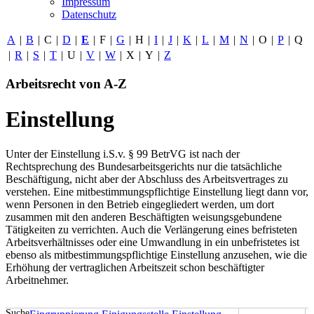
Impressum
Datenschutz
A
|
B
|
C
|
D
|
E
|
F
|
G
|
H
|
I
|
J
|
K
|
L
|
M
|
N
|
O
|
P
|
Q
|
R
|
S
|
T
|
U
|
V
|
W
|
X
|
Y
|
Z
Arbeitsrecht von A-Z
Einstellung
Unter der Einstellung i.S.v. § 99 BetrVG ist nach der
Rechtsprechung des Bundesarbeitsgerichts nur die tatsächliche
Beschäftigung, nicht aber der Abschluss des Arbeitsvertrages zu
verstehen. Eine mitbestimmungspflichtige Einstellung liegt dann vor,
wenn Personen in den Betrieb eingegliedert werden, um dort
zusammen mit den anderen Beschäftigten weisungsgebundene
Tätigkeiten zu verrichten. Auch die Verlängerung eines befristeten
Arbeitsverhältnisses oder eine Umwandlung in ein unbefristetes ist
ebenso als mitbestimmungspflichtige Einstellung anzusehen, wie die
Erhöhung der vertraglichen Arbeitszeit schon beschäftigter
Arbeitnehmer.
Suche