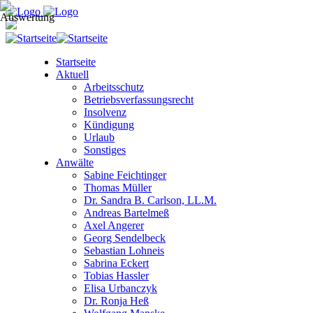
Startseite
Aktuell
Arbeitsschutz
Betriebsverfassungsrecht
Insolvenz
Kündigung
Urlaub
Sonstiges
Anwälte
Sabine Feichtinger
Thomas Müller
Dr. Sandra B. Carlson, LL.M.
Andreas Bartelmeß
Axel Angerer
Georg Sendelbeck
Sebastian Lohneis
Sabrina Eckert
Tobias Hassler
Elisa Urbanczyk
Dr. Ronja Heß