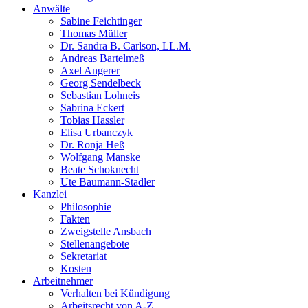
Anwälte
Sabine Feichtinger
Thomas Müller
Dr. Sandra B. Carlson, LL.M.
Andreas Bartelmeß
Axel Angerer
Georg Sendelbeck
Sebastian Lohneis
Sabrina Eckert
Tobias Hassler
Elisa Urbanczyk
Dr. Ronja Heß
Wolfgang Manske
Beate Schoknecht
Ute Baumann-Stadler
Kanzlei
Philosophie
Fakten
Zweigstelle Ansbach
Stellenangebote
Sekretariat
Kosten
Arbeitnehmer
Verhalten bei Kündigung
Arbeitsrecht von A-Z