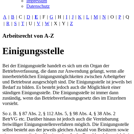
Impressum
Datenschutz
A
|
B
|
C
|
D
|
E
|
F
|
G
|
H
|
I
|
J
|
K
|
L
|
M
|
N
|
O
|
P
|
Q
|
R
|
S
|
T
|
U
|
V
|
W
|
X
|
Y
|
Z
Arbeitsrecht von A-Z
Einigungsstelle
Bei der Einigungsstelle handelt es sich um ein Organ der
Betriebsverfassung, die dann zur Anwendung gelangt, wenn alle
innerbetrieblichen Einigungsmöglichkeiten zwischen Arbeitgeber
und Betriebsrat ausgeschöpft sind. Die Einigungsstelle ist jeweils bei
Bedarf zu bilden. Es besteht jedoch auch die Möglichkeit einer
ständigen Einigungsstelle. Die Einigungsstelle ist immer dann
zuständig, wenn das Betriebsverfassungsgesetz dies im Einzelnen
vorsieht.
So z. B. § 87 Abs. 2, § 112 Abs. 5, § 98 Abs. 4, § 38 Abs. 2
BetrVG etc. Darüber hinaus ist jedoch auch die Vereinbarung
freiwilliger Einigungsstellenverfahren möglich. Die Einigungsstelle
selbst besteht aus der jeweils gleichen Anzahl von Beisitzern sowie