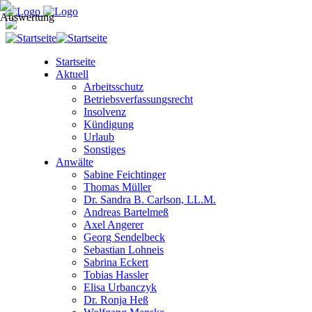
Startseite
Aktuell
Arbeitsschutz
Betriebsverfassungsrecht
Insolvenz
Kündigung
Urlaub
Sonstiges
Anwälte
Sabine Feichtinger
Thomas Müller
Dr. Sandra B. Carlson, LL.M.
Andreas Bartelmeß
Axel Angerer
Georg Sendelbeck
Sebastian Lohneis
Sabrina Eckert
Tobias Hassler
Elisa Urbanczyk
Dr. Ronja Heß