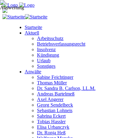
Startseite
Aktuell
Arbeitsschutz
Betriebsverfassungsrecht
Insolvenz
Kündigung
Urlaub
Sonstiges
Anwälte
Sabine Feichtinger
Thomas Müller
Dr. Sandra B. Carlson, LL.M.
Andreas Bartelmeß
Axel Angerer
Georg Sendelbeck
Sebastian Lohneis
Sabrina Eckert
Tobias Hassler
Elisa Urbanczyk
Dr. Ronja Heß