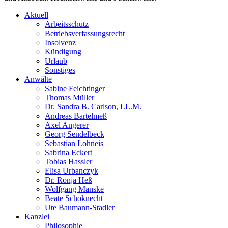
Aktuell
Arbeitsschutz
Betriebsverfassungsrecht
Insolvenz
Kündigung
Urlaub
Sonstiges
Anwälte
Sabine Feichtinger
Thomas Müller
Dr. Sandra B. Carlson, LL.M.
Andreas Bartelmeß
Axel Angerer
Georg Sendelbeck
Sebastian Lohneis
Sabrina Eckert
Tobias Hassler
Elisa Urbanczyk
Dr. Ronja Heß
Wolfgang Manske
Beate Schoknecht
Ute Baumann-Stadler
Kanzlei
Philosophie