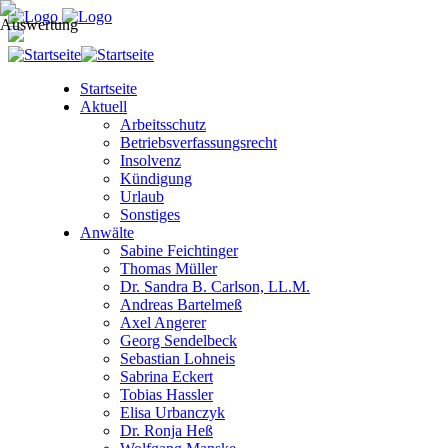
Startseite
Aktuell
Arbeitsschutz
Betriebsverfassungsrecht
Insolvenz
Kündigung
Urlaub
Sonstiges
Anwälte
Sabine Feichtinger
Thomas Müller
Dr. Sandra B. Carlson, LL.M.
Andreas Bartelmeß
Axel Angerer
Georg Sendelbeck
Sebastian Lohneis
Sabrina Eckert
Tobias Hassler
Elisa Urbanczyk
Dr. Ronja Heß