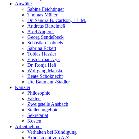
Anwälte
Sabine Feichtinger
Thomas Müller
Dr. Sandra B. Carlson, LL.M.
Andreas Bartelmeß
Axel Angerer
Georg Sendelbeck
Sebastian Lohneis
Sabrina Eckert
Tobias Hassler
Elisa Urbanczyk
Dr. Ronja Heß
Wolfgang Manske
Beate Schoknecht
Ute Baumann-Stadler
Kanzlei
Philosophie
Fakten
Zweigstelle Ansbach
Stellenangebote
Sekretariat
Kosten
Arbeitnehmer
Verhalten bei Kündigung
Arbeitsrecht von A-Z